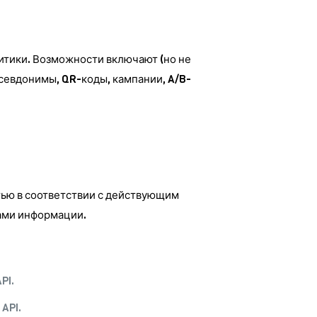
литики. Возможности включают (но не
севдонимы, QR-коды, кампании, A/B-
тью в соответствии с действующим
вами информации.
PI.
API.