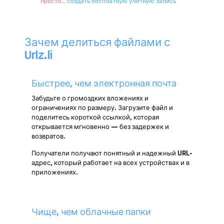
просто...
создать бесплатную учетную запись
л
я
з
а
Зачем делиться файлами с
г
Urlz.li
р
у
з
к
Быстрее, чем электронная почта
и
Забудьте о громоздких вложениях и
ограничениях по размеру. Загрузите файл и
поделитесь короткой ссылкой, которая
открывается мгновенно — без задержек и
возвратов.
Получатели получают понятный и надежный URL-
адрес, который работает на всех устройствах и в
приложениях.
Чище, чем облачные папки