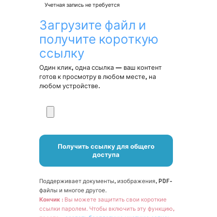
Учетная запись не требуется
Загрузите файл и
получите короткую
ссылку
Один клик, одна ссылка — ваш контент
готов к просмотру в любом месте, на
любом устройстве.
В
ы
б
е
р
Получить ссылку для общего
и
доступа
т
е
ф
Поддерживает документы, изображения, PDF-
а
файлы и многое другое.
й
Кончик :
Вы можете защитить свои короткие
л
ссылки паролем. Чтобы включить эту функцию,
д