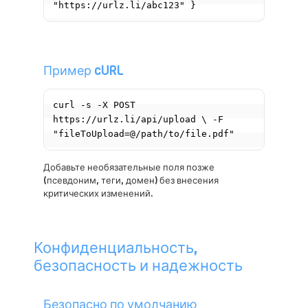
"https://urlz.li/abc123" }
Пример cURL
curl -s -X POST 
https://urlz.li/api/upload \ -F 
"fileToUpload=@/path/to/file.pdf"
Добавьте необязательные поля позже
(псевдоним, теги, домен) без внесения
критических изменений.
Конфиденциальность,
безопасность и надежность
Безопасно по умолчанию