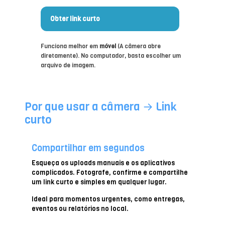
u
m
Obter link curto
a
f
Funciona melhor em
móvel
(A câmera abre
o
diretamente). No computador, basta escolher um
t
arquivo de imagem.
o
o
u
e
Por que usar a câmera → Link
s
c
curto
o
l
h
Compartilhar em segundos
a
u
Esqueça os uploads manuais e os aplicativos
m
complicados. Fotografe, confirme e compartilhe
a
um link curto e simples em qualquer lugar.
.
Ideal para momentos urgentes, como entregas,
eventos ou relatórios no local.