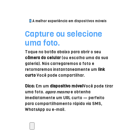
A melhor experiência em dispositivos móveis
Capture ou selecione
uma foto.
Toque no botão abaixo para abrir o seu
câmera do celular
(ou escolha uma da sua
galeria). Nós carregaremos a foto e
retornaremos instantaneamente um
link
curto
Você pode compartilhar.
Dica:
Em um
dispositivo móvel
Você pode tirar
uma foto.
agora mesmo
e obtenha
imediatamente um URL curto — perfeito
para compartilhamento rápido via SMS,
WhatsApp ou e-mail.
T
i
r
e