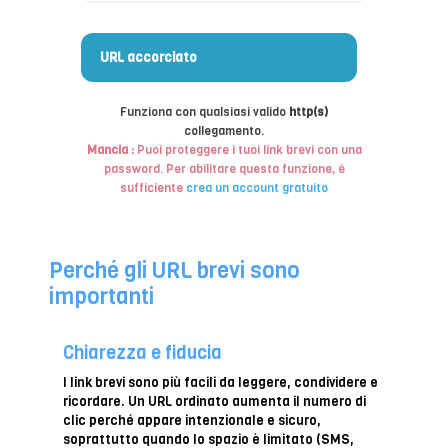
o
l
l
URL accorciato
a
i
l
Funziona con qualsiasi valido
http(s)
t
collegamento.
u
Mancia :
Puoi proteggere i tuoi link brevi con una
o
password. Per abilitare questa funzione, è
U
sufficiente
crea un account gratuito
R
L
l
u
Perché gli URL brevi sono
n
importanti
g
o
Chiarezza e fiducia
I link brevi sono più facili da leggere, condividere e
ricordare. Un URL ordinato aumenta il numero di
clic perché appare intenzionale e sicuro,
soprattutto quando lo spazio è limitato (SMS,