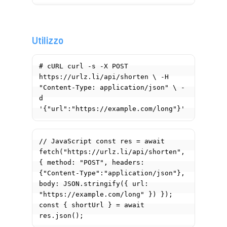
Utilizzo
# cURL curl -s -X POST 
https://urlz.li/api/shorten \ -H 
"Content-Type: application/json" \ -
d 
// JavaScript const res = await 
fetch("https://urlz.li/api/shorten", 
{ method: "POST", headers: 
{"Content-Type":"application/json"}, 
body: JSON.stringify({ url: 
"https://example.com/long" }) }); 
const { shortUrl } = await 