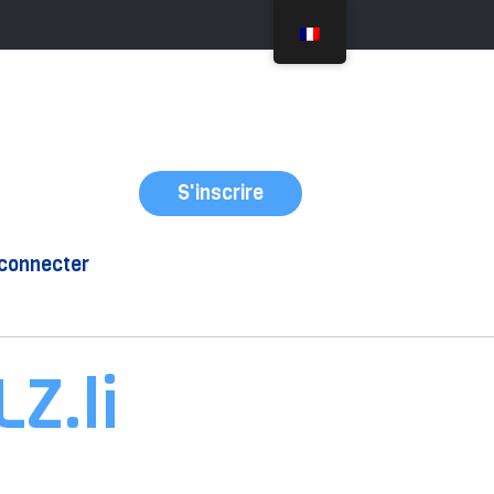
i
S'inscrire
connecter
Z.li