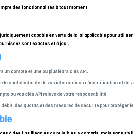
rompre des fonctionnalités à tout moment.
uridiquement capable en vertu de la loi applicable pour utiliser
ournissez sont exactes et à jour.
I
t un compte et une ou plusieurs clés API.
la confidentialité de vos informations d’identification et de vo
mpte ou vos clés API relève de votre responsabilité.
débit, des quotas et des mesures de sécurité pour protéger le
ble
es à des fins illégales ou nuisibles, y compris, mais sans s'y li